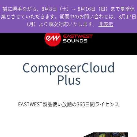
0
誠に勝手ながら、8月8日（土）～ 8月16日（日）まで夏季休
業とさせていただきます。期間中のお問い合わせは、8月17日
（月）より順次対応いたします。
非表示
ComposerCloud
Plus
EASTWEST製品使い放題の365日間ライセンス