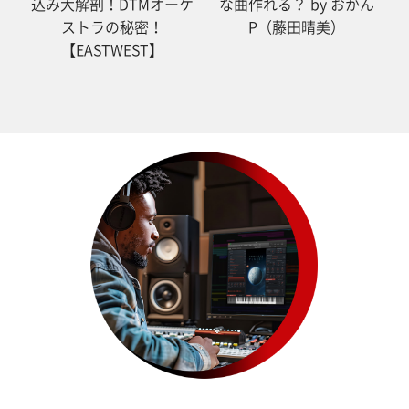
込み大解剖！DTMオーケ
な曲作れる？ by おかん
ストラの秘密！
P（藤田晴美）
【EASTWEST】