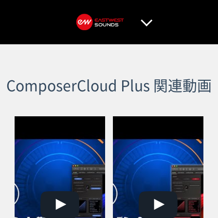
ComposerCloud Plus 関連動画