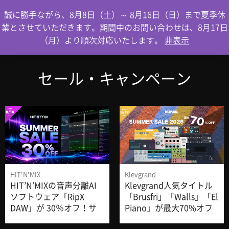
0
誠に勝手ながら、8月8日（土）～ 8月16日（日）まで夏季休
業とさせていただきます。期間中のお問い合わせは、8月17日
（月）より順次対応いたします。
非表示
セール・キャンペーン
ホーム
ブログ記事一覧
HIT'N'MIX
Klevgrand
取扱ブランド
HIT’N’MIXの音声分離AI
Klevgrand人気タイトル
ソフトウェア「RipX
「Brusfri」「Walls」「El
DAW」が 30％オフ！サ
Piano」が最大70%オフ
プロダクトリスト
マーセールは8/16まで。
になるSUMMER SALE