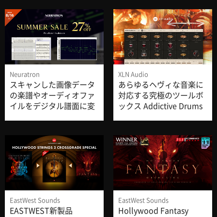
2026を開始！
サポート
採用情報
会社概要
Neuratron
XLN Audio
スキャンした画像データ
あらゆるヘヴィな音楽に
マイアカウント
の楽譜やオーディオファ
対応する究極のツールボ
イルをデジタル譜面に変
ックス Addictive Drums
換するNeuratron製品の
2 Modern Heavy ADpak
サマーセールを開始！
EastWest Sounds
EastWest Sounds
EASTWEST新製品
Hollywood Fantasy