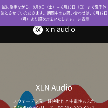
0
誠に勝手ながら、8月8日（土）～ 8月16日（日）まで夏季休
業とさせていただきます。期間中のお問い合わせは、8月17日
（月）より順次対応いたします。
非表示
XLN Audio
スウェーデン発、軽快動作と中毒性あふれ
るAddictiveシリーズ、RC-20などのインス