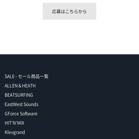
応募はこちらから
SALE - セール商品一覧
ALLEN＆HEATH
BEATSURFING
EastWest Sounds
GForce Software
HIT'N'MIX
Klevgrand