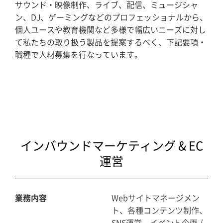
サウンド・映像制作、ライブ、配信、ミュージシャ
ン、DJ、ゲーミングなどのプロフェッショナルから、
個人ユースや教育機関など多様で幅広いニーズに対し
ホーム
て私たちの取り扱う製品を提案するべく、下記要項・
職種で人材募集を行なっています。
ブログ記事一覧
取扱ブランド
プロダクトリスト
サポート
インバウンドマーケティング & EC
運営
採用情報
会社概要
業務内容
Webサイトマネージメン
ト、各種コンテンツ制作、
マイアカウント
SNS運営、イベント企画 /