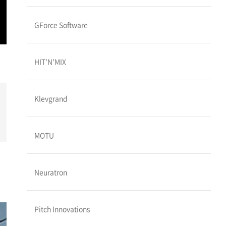
GForce Software
HIT'N'MIX
Klevgrand
MOTU
Neuratron
Pitch Innovations