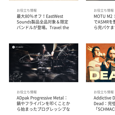
お役立ち情報
お役立ち情報
最大80％オフ！EastWest
MOTU M2 ×
Sounds製品全品対象＆限定
でASMRを
バンドルが登場。Travel the
ら完パケま
World Saleは8/30まで。
お役立ち情報
お役立ち情報
ADpak Progressive Metal：
Addictive 
鍋やフライパンを叩くことか
Dead：完
ら始まったプログレッシブな
「SCHMA
精密さ