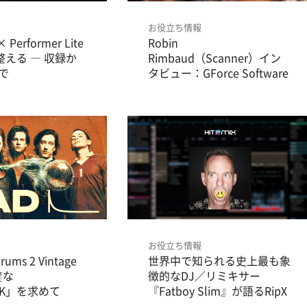
お役立ち情報
 Performer Lite
Robin
整える ― 収録か
Rimbaud（Scanner）イン
で
タビュー：GForce Software
Prophet ~5だけでEPを制作
お役立ち情報
Drums 2 Vintage
世界中で知られる史上最も象
璧な
徴的なDJ／リミキサー
CK」を求めて
『Fatboy Slim』が語るRipX
DAW ― ダブミックス＆アカ