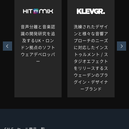
シ
音声分離と音楽認
洗練されたデザイ
プ
識の開発研究を追
ンと様々な音響ア
者
及するUK・ロン
プローチのニーズ
デ
ドン拠点のソフト
に対応したインス
ン
ウェアデベロッパ
トゥルメント / ス
ー
タジオエフェクト
をリリースするス
ウェーデンのプラ
グイン・デザイナ
ーブランド