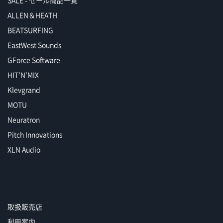
SALE - セール商品一覧
ALLEN＆HEATH
BEATSURFING
EastWest Sounds
GForce Software
HIT'N'MIX
Klevgrand
MOTU
Neuratron
Pitch Innovations
XLN Audio
取扱販売店
利用案内