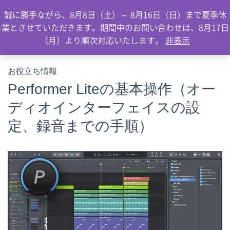
0
誠に勝手ながら、8月8日（土）～ 8月16日（日）まで夏季休
業とさせていただきます。期間中のお問い合わせは、8月17日
（月）より順次対応いたします。
非表示
お役立ち情報
Performer Liteの基本操作（オー
ディオインターフェイスの設
定、録音までの手順）