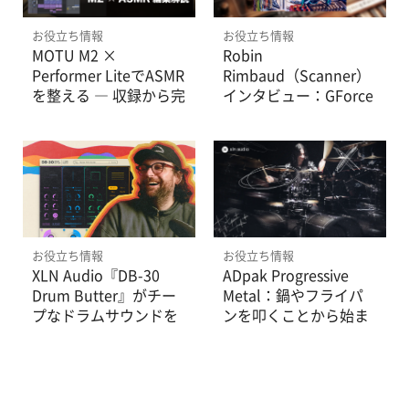
お役立ち情報
お役立ち情報
MOTU M2 ×
Robin
Performer LiteでASMR
Rimbaud（Scanner）
を整える ― 収録から完
インタビュー：GForce
パケまで
Software Prophet ~5
だけでEPを制作
お役立ち情報
お役立ち情報
XLN Audio『DB-30
ADpak Progressive
Drum Butter』がチー
Metal：鍋やフライパ
プなドラムサウンドを
ンを叩くことから始ま
救う
ったプログレッシブな
精密さ