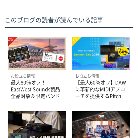
このブログの読者が読んでいる記事
お役立ち情報
お役立ち情報
最大80％オフ！
【最大60％オフ】DAW
EastWest Sounds製品
に革新的なMIDIアプロ
全品対象＆限定バンド
ーチを提供するPitch
ルが登場。Travel the
Innovations製品の
World Saleは8/30ま
Summer Saleは8/7ま
で。
で。