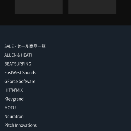
SALE - セール商品一覧
ALLEN＆HEATH
BEATSURFING
EastWest Sounds
GForce Software
HIT'N'MIX
Klevgrand
MOTU
Neuratron
Pitch Innovations