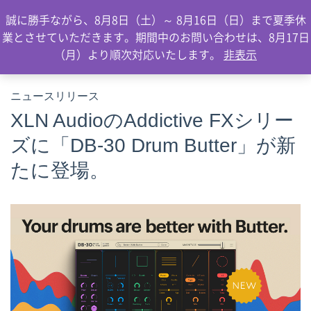
0
誠に勝手ながら、8月8日（土）～ 8月16日（日）まで夏季休
業とさせていただきます。期間中のお問い合わせは、8月17日
（月）より順次対応いたします。
非表示
ニュースリリース
XLN AudioのAddictive FXシリー
ズに「DB-30 Drum Butter」が新
たに登場。