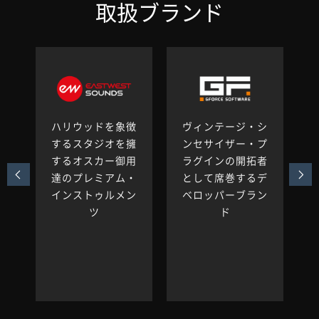
取扱ブランド
で
ハリウッドを象徴
ヴィンテージ・シ
け
するスタジオを擁
ンセサイザー・プ
ー
するオスカー御用
ラグインの開拓者
る
達のプレミアム・
として席巻するデ
ュ
インストゥルメン
ベロッパーブラン
ー
ツ
ド
ク
に
ー