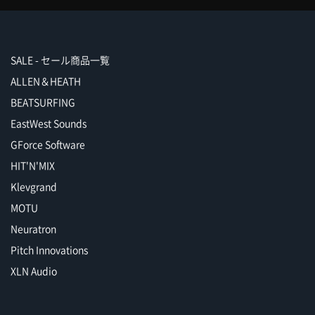
SALE - セール商品一覧
ALLEN＆HEATH
BEATSURFING
EastWest Sounds
GForce Software
HIT'N'MIX
Klevgrand
MOTU
Neuratron
Pitch Innovations
XLN Audio