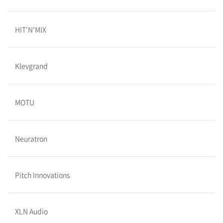
HIT'N'MIX
Klevgrand
MOTU
Neuratron
Pitch Innovations
XLN Audio