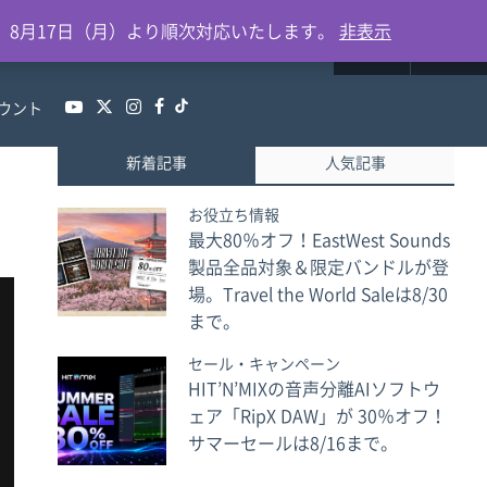
0
、8月17日（月）より順次対応いたします。
非表示
ウント
新着記事
人気記事
お役立ち情報
最大80％オフ！EastWest Sounds
製品全品対象＆限定バンドルが登
場。Travel the World Saleは8/30
まで。
セール・キャンペーン
HIT’N’MIXの音声分離AIソフトウ
ェア「RipX DAW」が 30％オフ！
サマーセールは8/16まで。