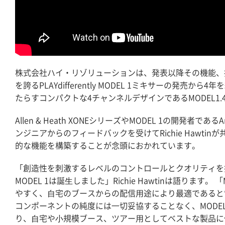
株式会社ハイ・リゾリューションは、発表以降その機能、
を誇るPLAYdifferently MODEL 1ミキサーの
たらすコンパクトな4チャンネルデザインであるMODEL1.
Allen & Heath XONEシリーズやMODEL 1の開発者で
ンジニアからのフィードバックを受けてRichie Hawtinが
的な機能を構築することが念頭におかれています。
「創造性を刺激するレベルのコントロールとクオリティを
MODEL 1は誕⽣しました」Richie Hawtinは語りま
やすく、⾃宅のブースからの配信⽤途により最適であると
コンポーネントの純度には⼀切妥協することなく、MODEL 
り、⾃宅や⼩規模ブース、ツアー⽤としてベストな製品に