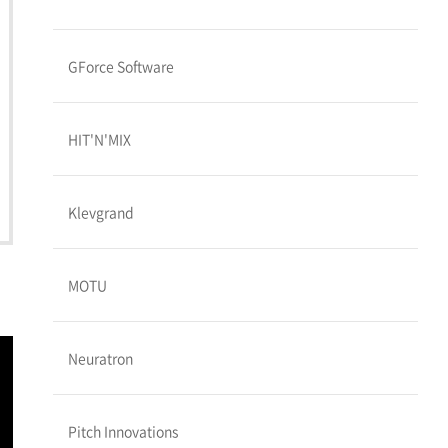
GForce Software
HIT'N'MIX
Klevgrand
MOTU
Neuratron
Pitch Innovations