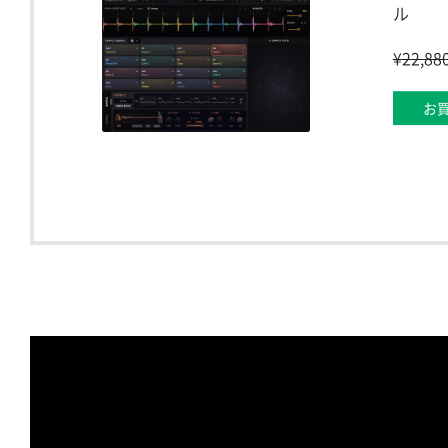
ル
¥
22,88
お