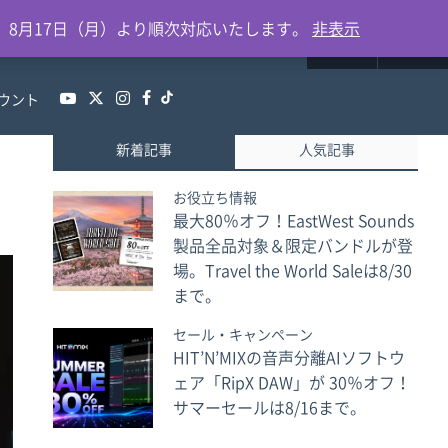
0
、8月17日（月）より順次対応いたします。
非表示
ウント
新着記事
人気記事
お役立ち情報
最大80％オフ！EastWest Sounds
製品全品対象＆限定バンドルが登
場。Travel the World Saleは8/30
まで。
セール・キャンペーン
HIT’N’MIXの音声分離AIソフトウ
ェア「RipX DAW」が 30％オフ！
サマーセールは8/16まで。