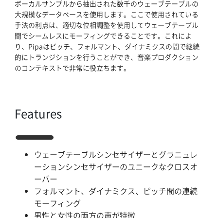
ブログ記事一覧
ボーカルサンプルから抽出された数千のウェーブテーブルの
大規模なデータベースを使用します。ここで使用されている
手法の利点は、適切な位相調整を使用してウェーブテーブル
取扱ブランド
間でシームレスにモーフィングできることです。これによ
り、Pipaはピッチ、フォルマント、ダイナミクスの間で継続
プロダクトリスト
的にトランジションを行うことができ、音楽プロダクション
のコンテキストで非常に役立ちます。
サポート
採用情報
Features
会社概要
ウェーブテーブルシンセサイザーとグラニュレ
マイアカウント
ーションシンセサイザーのユニークなクロスオ
ーバー
フォルマント、ダイナミクス、ピッチ間の連続
モーフィング
男性と女性の両方の声が特徴