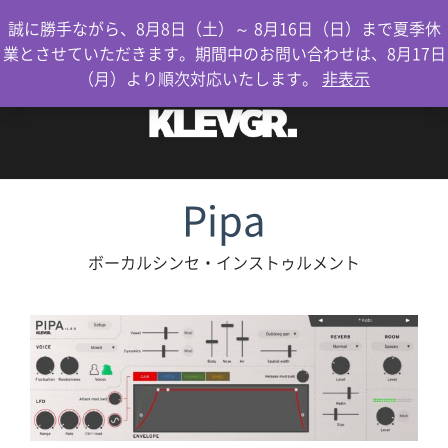
0
誠に勝手ながら、8月8日（土）～ 8月16日（日）まで夏季休
業とさせていただきます。期間中のお問い合わせは、8月17日
（月）より順次対応いたします。
非表示
Pipa
ボーカルシンセ・インストゥルメント