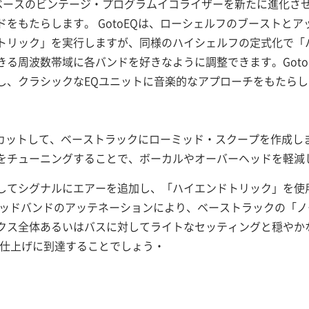
ブベースのビンテージ・プログラムイコライザーを新たに進化さ
をもたらします。 GotoEQは、ローシェルフのブーストと
トリック」を実行しますが、同様のハイシェルフの定式化で「
る周波数帯域に各バンドを好きなように調整できます。Goto
し、クラシックなEQユニットに音楽的なアプローチをもたらし
 カットして、ベーストラックにローミッド・スクープを作成し
をチューニングすることで、ボーカルやオーバーヘッドを軽減
してシグナルにエアーを追加し、「ハイエンドトリック」を使
ミッドバンドのアッテネーションにより、ベーストラックの「
クス全体あるいはバスに対してライトなセッティングと穏やか
の仕上げに到達することでしょう・