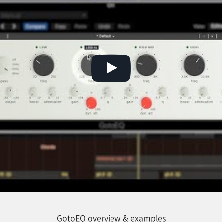
GotoEQ overview & examples