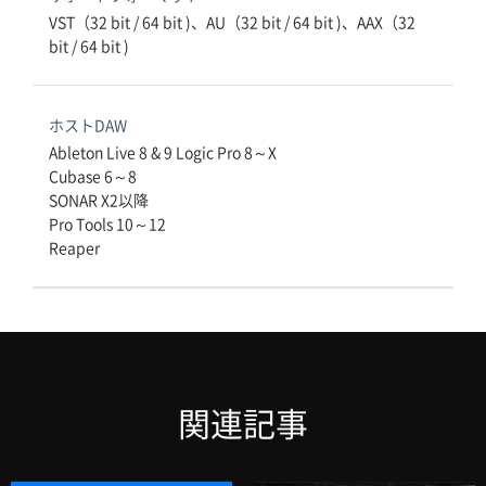
VST（32 bit / 64 bit )、AU（32 bit / 64 bit )、AAX（32 
bit / 64 bit )
ホストDAW
Ableton Live 8 & 9 Logic Pro 8～X

Cubase 6～8

SONAR X2以降

Pro Tools 10～12

Reaper
関連記事