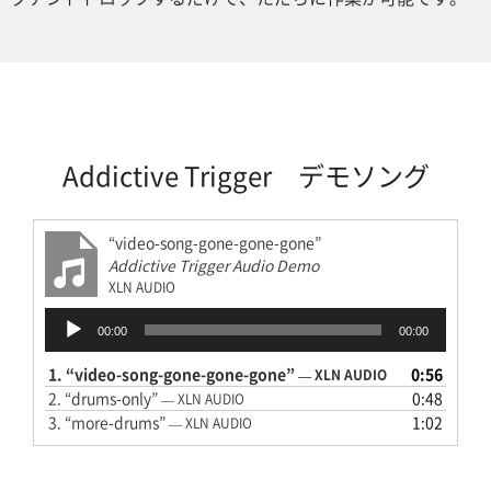
Addictive Trigger デモソング
“video-song-gone-gone-gone”
Addictive Trigger Audio Demo
XLN AUDIO
音
00:00
00:00
声
プ
1.
“video-song-gone-gone-gone”
0:56
— XLN AUDIO
レ
2.
“drums-only”
0:48
— XLN AUDIO
ー
3.
“more-drums”
1:02
— XLN AUDIO
ヤ
ー