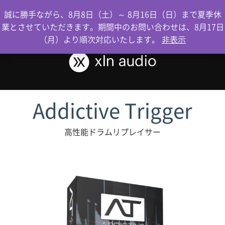
0
誠に勝手ながら、8月8日（土）～ 8月16日（日）まで夏季休
業とさせていただきます。期間中のお問い合わせは、8月17日
（月）より順次対応いたします。
非表示
Addictive Trigger
高性能ドラムリプレイサー