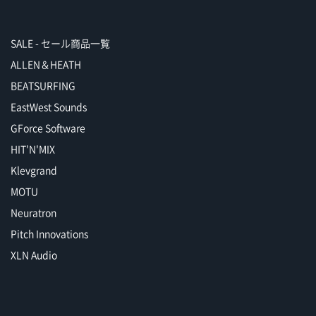
SALE - セール商品一覧
ALLEN＆HEATH
BEATSURFING
EastWest Sounds
GForce Software
HIT'N'MIX
Klevgrand
MOTU
Neuratron
Pitch Innovations
XLN Audio