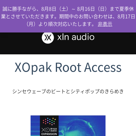
0
誠に勝手ながら、8月8日（土）～ 8月16日（日）まで夏季休
業とさせていただきます。期間中のお問い合わせは、8月17日
（月）より順次対応いたします。
非表示
XOpak Root Access
シンセウェーブのビートとシティポップのきらめき