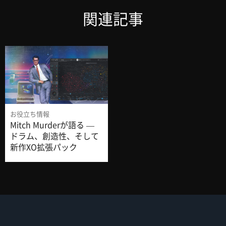
関連記事
お役立ち情報
Mitch Murderが語る —
ドラム、創造性、そして
新作XO拡張パック
『Root Access』