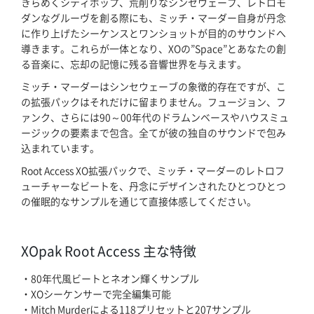
きらめくシティポップ、荒削りなシンセウェーブ、レトロモ
ホーム
ダンなグルーヴを創る際にも、ミッチ・マーダー自身が丹念
に作り上げたシーケンスとワンショットが目的のサウンドへ
ブログ記事一覧
導きます。これらが一体となり、XOの”Space”とあなたの創
る音楽に、忘却の記憶に残る音響世界を与えます。
取扱ブランド
ミッチ・マーダーはシンセウェーブの象徴的存在ですが、こ
の拡張パックはそれだけに留まりません。フュージョン、フ
ァンク、さらには90～00年代のドラムンベースやハウスミュ
プロダクトリスト
ージックの要素まで包含。全てが彼の独自のサウンドで包み
込まれています。
サポート
Root Access XO拡張パックで、ミッチ・マーダーのレトロフ
ューチャーなビートを、丹念にデザインされたひとつひとつ
採用情報
の催眠的なサンプルを通じて直接体感してください。
会社概要
XOpak Root Access 主な特徴
マイアカウント
・80年代風ビートとネオン輝くサンプル
・XOシーケンサーで完全編集可能
・Mitch Murderによる118プリセットと207サンプル