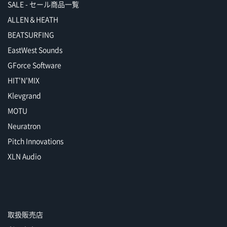
SALE - セール商品一覧
ALLEN＆HEATH
BEATSURFING
EastWest Sounds
GForce Software
HIT'N'MIX
Klevgrand
MOTU
Neuratron
Pitch Innovations
XLN Audio
取扱販売店