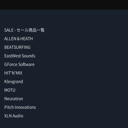
SALE - セール商品一覧
ALLEN＆HEATH
BEATSURFING
EastWest Sounds
GForce Software
HIT'N'MIX
Klevgrand
MOTU
Neuratron
Pitch Innovations
XLN Audio