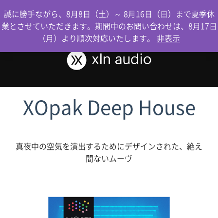
0
誠に勝手ながら、8月8日（土）～ 8月16日（日）まで夏季休
業とさせていただきます。期間中のお問い合わせは、8月17日
（月）より順次対応いたします。
非表示
XOpak Deep House
真夜中の空気を演出するためにデザインされた、絶え
間ないムーヴ