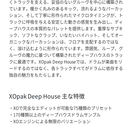
くトラックを支える、妥協のないグルーヴを中心に構築され
ています。暖かく丸みのあるキック、流れるようなパーカッ
ション、そして丁寧に形作られたマイクロタイミングが、ト
ラックに呼吸を与える安定した動きの感覚を生み出し、ディ
ープハウスの本質的なパレットを提供します。重厚なサブキ
ック、ソフトなクラップ、いなたいハイハット、そしてオー
ガニックなパーカッションは、フロアを支配するのではな
く、溶け込むように形作られています。雰囲気、ループ、グ
ルーヴの魔力に基づいて構築されたディープハウスのトラッ
クに最適です。XOpak Deep Houseでは、ドラムが楽曲をリ
ードするのではなく、各トラックすべてがドラムに依存する
ホーム
独自の魅力をもたらします。
ブログ記事一覧
XOpak Deep House 主な特徴
取扱ブランド
・XOで完全なエディットが可能な75種類のプリセット
・170種類以上のディープハウスドラムサンプル
・XOエンジンによる無限のバリエーション
プロダクトリスト