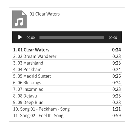
01 Clear Waters
音
00:00
00:00
声
プ
1.
01 Clear Waters
0:24
レ
2.
02 Dream Wanderer
0:23
ー
3.
03 Marshland
0:23
ヤ
4.
04 Peckham
0:24
ー
5.
05 Madrid Sunset
0:26
6.
06 Blessings
0:24
7.
07 Insomniac
0:23
8.
08 Dejavu
0:23
9.
09 Deep Blue
0:23
10.
Song 01 - Peckham - Song
1:21
11.
Song 02 - Feel It - Song
0:59