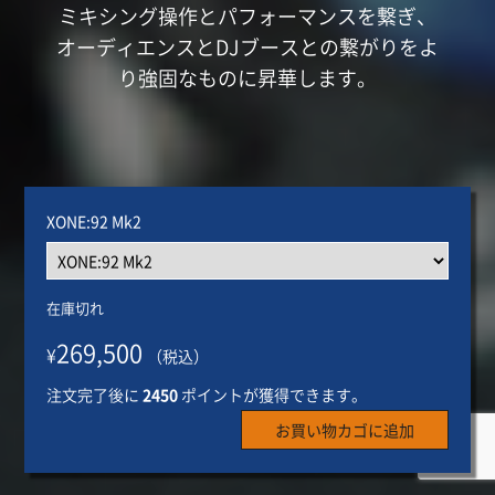
ミキシング操作とパフォーマンスを繋ぎ、
オーディエンスとDJブースとの繋がりをよ
り強固なものに昇華します。
XONE:92 Mk2
在庫切れ
269,500
¥
（税込）
注文完了後に
2450
ポイントが獲得できます。
お買い物カゴに追加