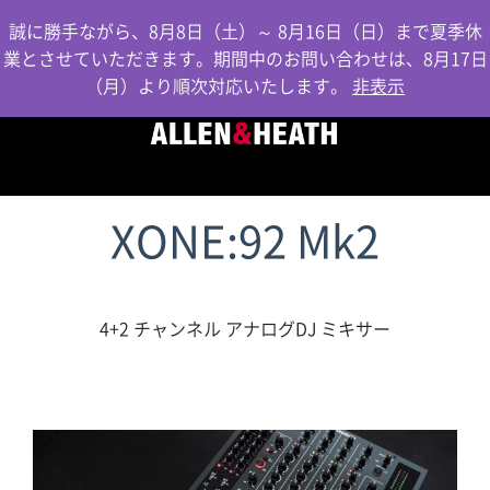
0
誠に勝手ながら、8月8日（土）～ 8月16日（日）まで夏季休
業とさせていただきます。期間中のお問い合わせは、8月17日
（月）より順次対応いたします。
非表示
XONE:92 Mk2
4+2 チャンネル アナログDJ ミキサー