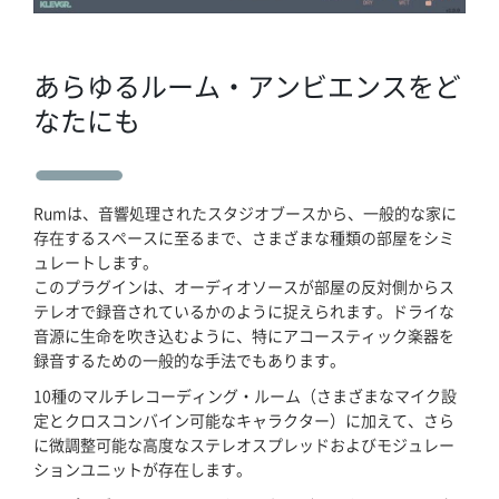
あらゆるルーム・アンビエンスをど
なたにも
ホーム
Rumは、音響処理されたスタジオブースから、一般的な家に
ブログ記事一覧
存在するスペースに至るまで、さまざまな種類の部屋をシミ
ュレートします。
このプラグインは、オーディオソースが部屋の反対側からス
取扱ブランド
テレオで録音されているかのように捉えられます。ドライな
音源に生命を吹き込むように、特にアコースティック楽器を
プロダクトリスト
録音するための一般的な手法でもあります。
10種のマルチレコーディング・ルーム（さまざまなマイク設
サポート
定とクロスコンバイン可能なキャラクター）に加えて、さら
に微調整可能な高度なステレオスプレッドおよびモジュレー
ションユニットが存在します。
採用情報