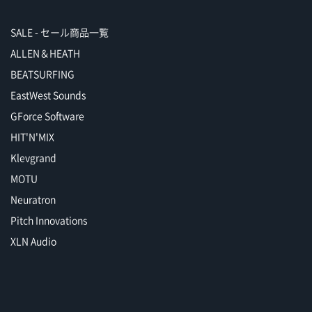
SALE - セール商品一覧
ALLEN＆HEATH
BEATSURFING
EastWest Sounds
GForce Software
HIT'N'MIX
Klevgrand
MOTU
Neuratron
Pitch Innovations
XLN Audio