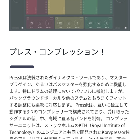
ホーム
プレス・コンプレッション！
ブログ記事一覧
取扱ブランド
PressItは洗練されたダイナミクス・ツールであり、マスター
プラグイン、あるいはバスマスターを強化するために機能し
プロダクトリスト
ます。特にドラムの処理においてパワフルに機能しますが、
バックグラウンドボーカルや他のステムともうまくフィット
サポート
する調整にも柔軟に対応します。 PressItは、互いに独立して
動作する3つのコンプレッサーで構成されており、受け取った
シグナルの低、中、高域に亘る各バンドを制御。 コンプレッ
採用情報
サーユニットは、ストックホルムのKTH（Royal Institute of
Technology）のエンジニアと共同で開発されたKorvpressor独
会社概要
自のアルゴリズムが採用されています。 3つの信号を（完全