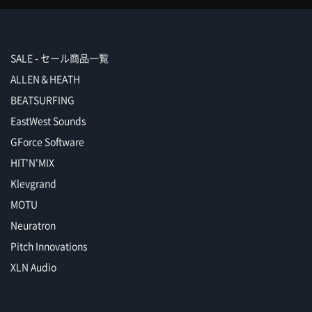
SALE - セール商品一覧
ALLEN＆HEATH
BEATSURFING
EastWest Sounds
GForce Software
HIT'N'MIX
Klevgrand
MOTU
Neuratron
Pitch Innovations
XLN Audio