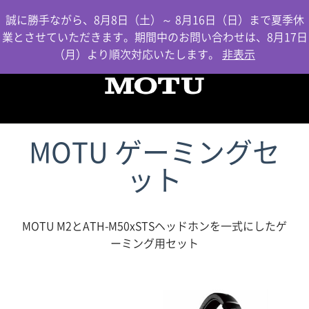
0
誠に勝手ながら、8月8日（土）～ 8月16日（日）まで夏季休
業とさせていただきます。期間中のお問い合わせは、8月17日
（月）より順次対応いたします。
非表示
MOTU ゲーミングセ
ット
MOTU M2とATH-M50xSTSヘッドホンを一式にしたゲ
ーミング用セット