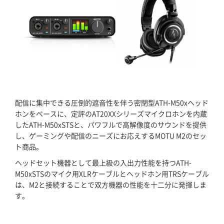
ホーム
配信に集中できる圧倒的遮音性を伴う密閉型ATH-M50xヘッド
ブログ記事一覧
ホンをベースに、定評のAT20XXシリーズマイクロホンを内蔵
したATH-M50xSTSと、パワフルで高解像度のサウンドを提供
取扱ブランド
し、ゲーミングや配信のニーズにお応えするMOTU M2のセッ
ト商品。
プロダクトリスト
ヘッドセット機器として最上級の入出力性能を持つATH-
M50xSTSのマイク用XLRケーブルとヘッドホン用TRSケーブル
は、M2と接続することで双方機器の性能を十二分に発揮しま
サポート
す。
採用情報