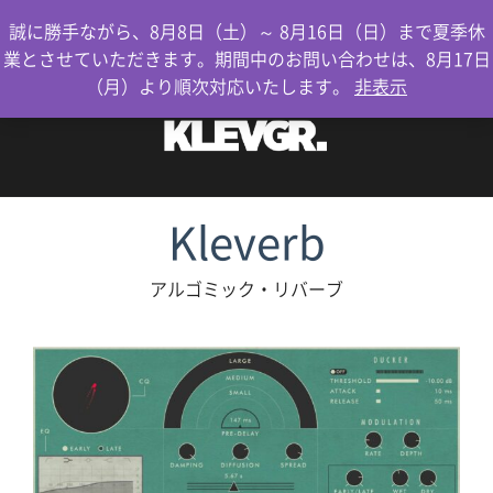
0
誠に勝手ながら、8月8日（土）～ 8月16日（日）まで夏季休
業とさせていただきます。期間中のお問い合わせは、8月17日
（月）より順次対応いたします。
非表示
Kleverb
アルゴミック・リバーブ