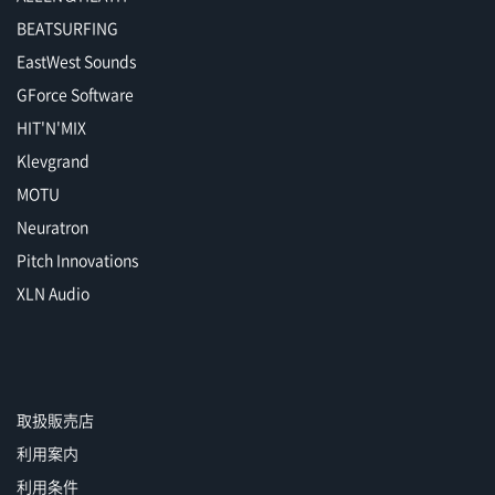
BEATSURFING
EastWest Sounds
GForce Software
HIT'N'MIX
Klevgrand
MOTU
Neuratron
Pitch Innovations
XLN Audio
取扱販売店
利用案内
利用条件