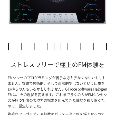
ホーム
ブログ記事一覧
ストレスフリーで極上のFM体験を
取扱ブランド
FMシンセのプログラミングが苦手な方も少なくないかもしれ
プロダクトリスト
ません。複雑で技術的、そして直感的ではないという印象を
お持ちの方もいるかもしれません。GFroce Software Halogen
サポート
FMは、その現状を変えます。これまで多くの人がFMシンセシ
スが持つ無限の表現力の探求を阻んできた障壁を取り除くた
めに、誕生しました。
採用情報
複雑なアルゴリズムや無数のパラメータに頭を悩ませるので