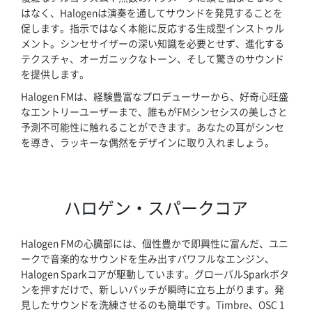
はなく、Halogenは演奏を通してサウンドを発見することを
会社概要
促します。指示ではなく本能に反応する生成型インストゥル
メント。シンセサイザーの深い知識を必要とせず、進化する
マイアカウント
テクスチャ、オーガニックなトーン、そして驚きのサウンド
を提供します。
Halogen FMは、経験豊富なプロデューサーから、好奇心旺盛
なエントリーユーザーまで、誰もがFMシンセシスの美しさと
予測不可能性に触れることができます。あなたの耳がシンセ
を導き、ラッキーな偶然をデザインに取り入れましょう。
ハロゲン・スパークコア
Halogen FMの心臓部には、個性豊かで即興性に富んだ、ユニ
ークで音楽的なサウンドを生み出すパワフルなエンジン、
Halogen Sparkコアが駆動しています。グローバルSparkボタ
ンを押すだけで、新しいパッチが瞬時に立ち上がります。発
見したサウンドを洗練させるのも簡単です。Timbre、OSC 1