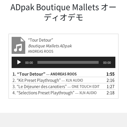
ADpak Boutique Mallets オー
ディオデモ
“Tour Detour”
Boutique Mallets ADpak
ANDREAS ROOS
音
00:00
00:00
声
プ
1.
“Tour Detour”
1:55
— ANDREAS ROOS
レ
2.
“Kit Preset Playthrough”
2:16
— XLN AUDIO
ー
3.
“Le Déjeuner des canotiers”
1:27
— ONE TOUCH EDIT
ヤ
4.
“Selections Preset Playthrough”
2:18
— XLN AUDIO
ー